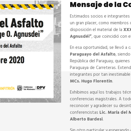
Mensaje de la C
Estimados socios e integrantes 
un gran placer, como miembros 
disposición el material de la
XXXI
Agnusdéi”
, que coincidió con e
En esa oportunidad, se llevó a 
Paraguayo del Asfalto
, siend
República del Paraguay, quienes
Paraguaya de Carreteras. Exten
integrantes por tan inestimable
MCs. Hugo Florentin
.
Exhibimos aquí los trabajos téc
conferencias magistrales. A to
reconocer y agradecer su desin
conferencistas
Lic. María del 
Alberto Bardesi
.
Sin otro particular y esperando q