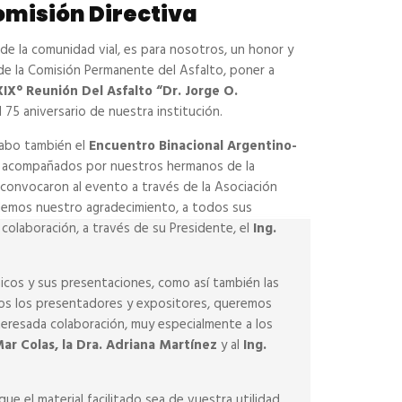
omisión Directiva
de la comunidad vial, es para nosotros, un honor y
de la Comisión Permanente del Asfalto, poner a
X° Reunión Del Asfalto “Dr. Jorge O.
l 75 aniversario de nuestra institución.
cabo también el
Encuentro Binacional Argentino-
o acompañados por nuestros hermanos de la
 convocaron al evento a través de la Asociación
demos nuestro agradecimiento, a todos sus
 colaboración, a través de su Presidente, el
Ing.
nicos y sus presentaciones, como así también las
dos los presentadores y expositores, queremos
teresada colaboración, muy especialmente a los
Mar Colas, la Dra. Adriana Martínez
y al
Ing.
ue el material facilitado sea de vuestra utilidad,