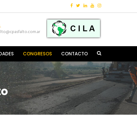
Follow:
L
alto@cpasfalto.com.ar
IDADES
CONGRESOS
CONTACTO
to