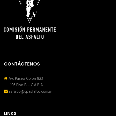
CONTÁCTENOS
Av. Paseo Colón 823
10° Piso B – C.A.B.A.
asfalto@cpasfalto.com.ar
LINKS