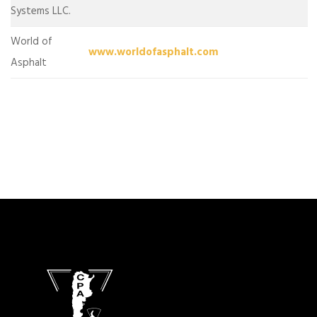
Systems LLC.
World of
www.worldofasphalt.com
Asphalt