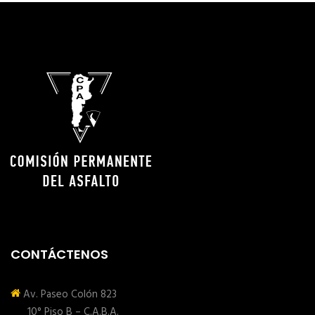
CONTÁCTENOS
Av. Paseo Colón 823
10° Piso B – C.A.B.A.