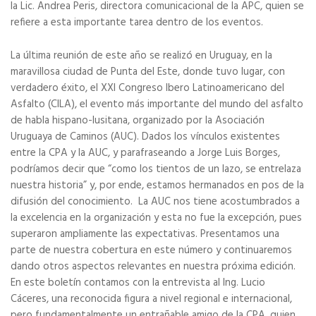
la Lic. Andrea Peris, directora comunicacional de la APC, quien se
refiere a esta importante tarea dentro de los eventos.
La última reunión de este año se realizó en Uruguay, en la
maravillosa ciudad de Punta del Este, donde tuvo lugar, con
verdadero éxito, el XXI Congreso Ibero Latinoamericano del
Asfalto (CILA), el evento más importante del mundo del asfalto
de habla hispano-lusitana, organizado por la Asociación
Uruguaya de Caminos (AUC). Dados los vínculos existentes
entre la CPA y la AUC, y parafraseando a Jorge Luis Borges,
podríamos decir que “como los tientos de un lazo, se entrelaza
nuestra historia” y, por ende, estamos hermanados en pos de la
difusión del conocimiento.
La AUC nos tiene acostumbrados a
la excelencia en la organización y esta no fue la excepción, pues
superaron ampliamente las expectativas. Presentamos una
parte de nuestra cobertura en este número y continuaremos
dando otros aspectos relevantes en nuestra próxima edición.
En este boletín contamos con la entrevista al Ing. Lucio
Cáceres, una reconocida figura a nivel regional e internacional,
pero fundamentalmente un entrañable amigo de la CPA, quien,