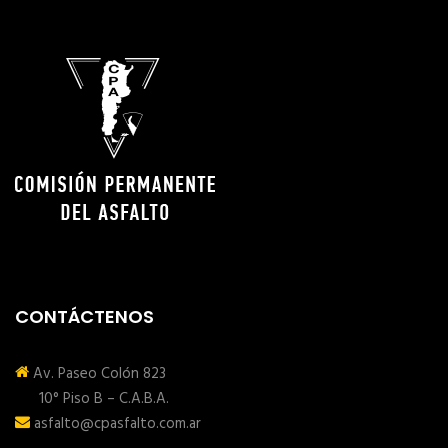
CONTÁCTENOS
Av. Paseo Colón 823
10° Piso B – C.A.B.A.
asfalto@cpasfalto.com.ar