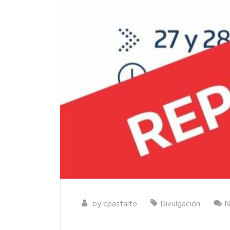
by
cpasfalto
Divulgación
N
Curso Básico para Laborat