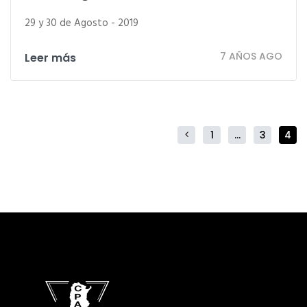
29 y 30 de Agosto - 2019
7 AÑOS AGO
Leer más
1
…
3
4