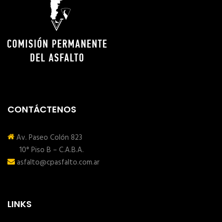
CONTÁCTENOS
Av. Paseo Colón 823
10° Piso B – C.A.B.A.
asfalto@cpasfalto.com.ar
LINKS